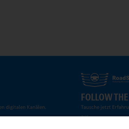
FOLLOW THE
n digitalen Kanälen.
Tausche jetzt Erfahr
aus.